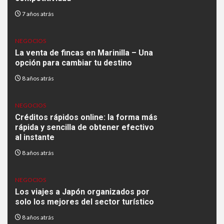
3
7 años atrás
CULTURA SOCIEDAD
¿Cómo Ticketswap.es puede
ser tu aliado para ahorrar en
NEGOCIOS
la reventa de entradas?
La venta de fincas en Marinilla – Una
opción para cambiar tu destino
4
8 años atrás
RECURSOS REFERENCIAS
El Knowledge Hub: Creación
de repositorios de libros
NEGOCIOS
resumidos
Créditos rápidos online: la forma más
rápida y sencilla de obtener efectivo
al instante
5
MOTOR
8 años atrás
Cómo solucionar problemas
de sobrecalentamiento del
motor
NEGOCIOS
Los viajes a Japón organizados por
solo los mejores del sector turístico
8 años atrás