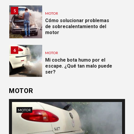
5
MOTOR
Cómo solucionar problemas
de sobrecalentamiento del
motor
6
MOTOR
Mi coche bota humo por el
escape. ¿Qué tan malo puede
ser?
MOTOR
7
INFORMÁTICA Y ELECTRÓNICA
MOTOR
Cómo debe ser el sistema
multimedia para tu coche
MOTOR
IN
8