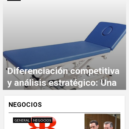
Diferenciación competitiva
y análisis estratégico: Una
guía para distribuidores de
camas de hospital
NEGOCIOS
6 meses atrás
GENERAL
NEGOCIOS