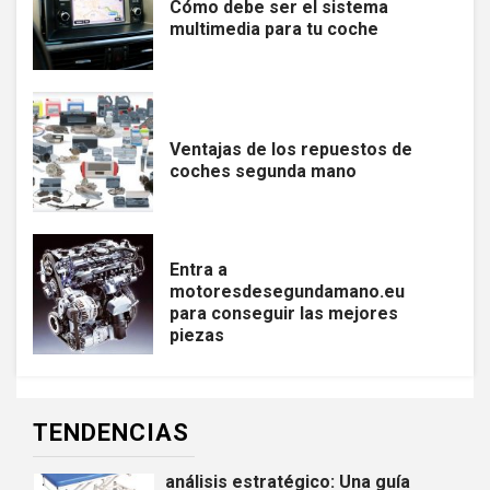
Cómo debe ser el sistema
SIN CATEGORÍA
multimedia para tu coche
Beneficios y curiosidades
sobre los tanques
domiciliarios de agua
11
Ventajas de los repuestos de
GENERAL
NEGOCIOS
coches segunda mano
Banco del Bajío le apuesta a la
competitividad
Entra a
12
motoresdesegundamano.eu
NEGOCIOS
para conseguir las mejores
La venta de fincas en Marinilla
piezas
– Una opción para cambiar tu
destino
TENDENCIAS
1
SALUD
Diferenciación competitiva y
análisis estratégico: Una guía