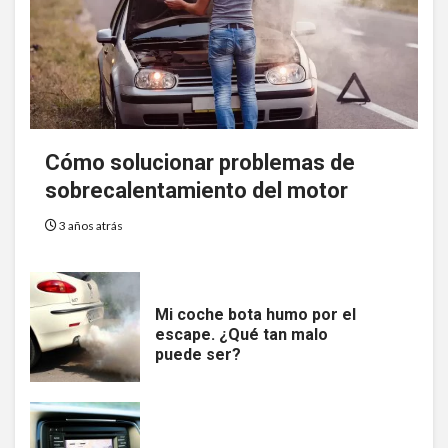
Cómo solucionar problemas de
8
sobrecalentamiento del motor
SIN CATEGORÍA
Herramienta de reescritura
3 años atrás
todo en uno
9
Mi coche bota humo por el
SIN CATEGORÍA
escape. ¿Qué tan malo
puede ser?
La creciente competitividad
entre los juegos en línea
10